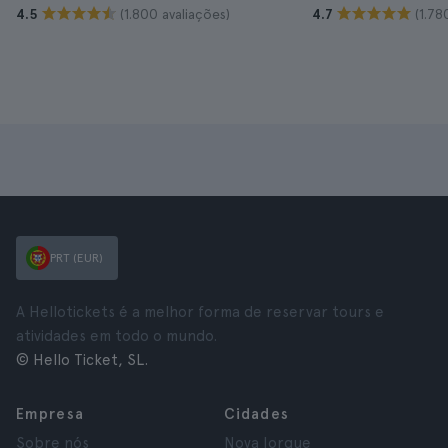
(1.800 avaliações)
(1.78
4.5
4.7
PRT (EUR)
A Hellotickets é a melhor forma de reservar tours e
atividades em todo o mundo.
© Hello Ticket, SL.
Empresa
Cidades
Sobre nós
Nova Iorque