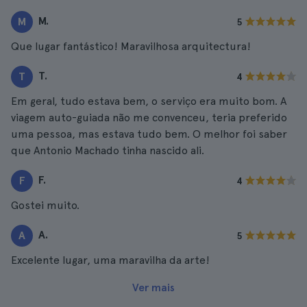
M.
M
5
Que lugar fantástico! Maravilhosa arquitectura!
T.
T
4
Em geral, tudo estava bem, o serviço era muito bom. A
viagem auto-guiada não me convenceu, teria preferido
uma pessoa, mas estava tudo bem. O melhor foi saber
que Antonio Machado tinha nascido ali.
F.
F
4
Gostei muito.
A.
A
5
Excelente lugar, uma maravilha da arte!
Ver mais