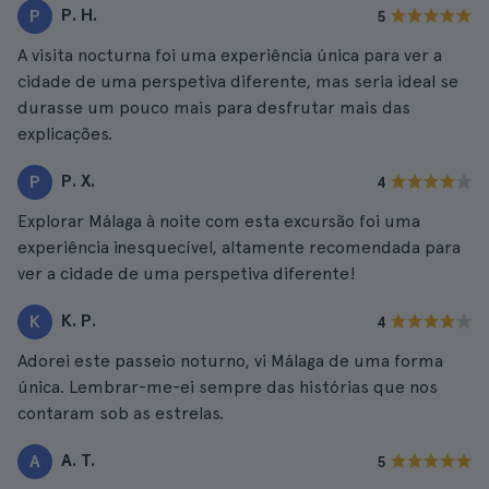
P. H.
P
5
A visita nocturna foi uma experiência única para ver a
cidade de uma perspetiva diferente, mas seria ideal se
durasse um pouco mais para desfrutar mais das
explicações.
P. X.
P
4
Explorar Málaga à noite com esta excursão foi uma
experiência inesquecível, altamente recomendada para
ver a cidade de uma perspetiva diferente!
K. P.
K
4
Adorei este passeio noturno, vi Málaga de uma forma
única. Lembrar-me-ei sempre das histórias que nos
contaram sob as estrelas.
A. T.
A
5