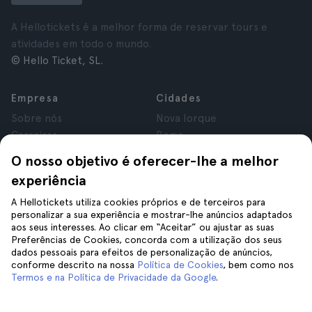
A Hellotickets é a melhor forma de reservar tours e
atividades em todo o mundo.
© Hello Ticket, SL.
Empresa
Cidades
Sobre nós
Nova Iorque
Carreiras
Roma
Afiliados
Paris
O nosso objetivo é oferecer-lhe a melhor
Avaliações
Londres
experiência
Privacidade
Granada
Termos e Condições
Cracóvia
A Hellotickets utiliza cookies próprios e de terceiros para
personalizar a sua experiência e mostrar-lhe anúncios adaptados
Aviso Legal
Tenerife
aos seus interesses. Ao clicar em “Aceitar” ou ajustar as suas
Cookies
Preferências de Cookies, concorda com a utilização dos seus
dados pessoais para efeitos de personalização de anúncios,
conforme descrito na nossa
Política de Cookies
, bem como nos
Ajuda
Siga-nos
Termos e na Política de Privacidade da Google
.
Ajuda
Contacte-nos