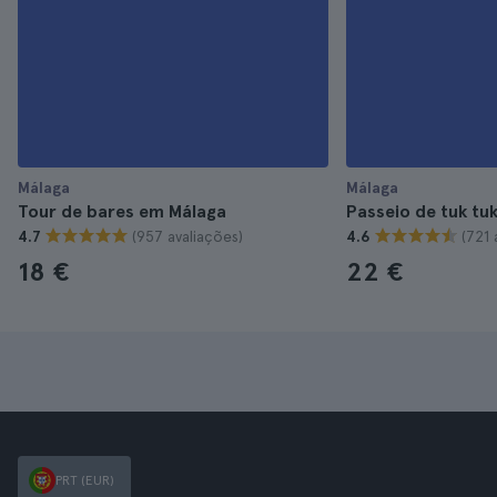
Málaga
Málaga
Tour de bares em Málaga
Passeio de tuk tu
(957 avaliações)
(721 
4.7
4.6
18 €
22 €
PRT (EUR)