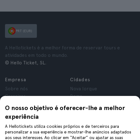
PRT (EUR)
A Hellotickets é a melhor forma de reservar tours e
atividades em todo o mundo.
© Hello Ticket, SL.
Empresa
Cidades
Sobre nós
Nova Iorque
Carreiras
Roma
Afiliados
Paris
O nosso objetivo é oferecer-lhe a melhor
Avaliações
Londres
experiência
Privacidade
Granada
Termos e Condições
Cracóvia
A Hellotickets utiliza cookies próprios e de terceiros para
personalizar a sua experiência e mostrar-lhe anúncios adaptados
Aviso Legal
Tenerife
aos seus interesses. Ao clicar em “Aceitar” ou ajustar as suas