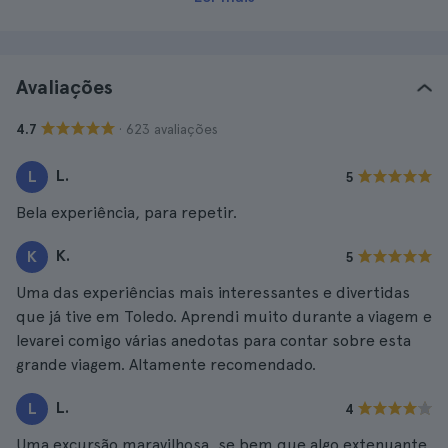
Avaliações
· 623 avaliações
4.7
L.
L
5
Bela experiência, para repetir.
K.
K
5
Uma das experiências mais interessantes e divertidas
que já tive em Toledo. Aprendi muito durante a viagem e
levarei comigo várias anedotas para contar sobre esta
grande viagem. Altamente recomendado.
L.
L
4
Uma excursão maravilhosa, se bem que algo extenuante.