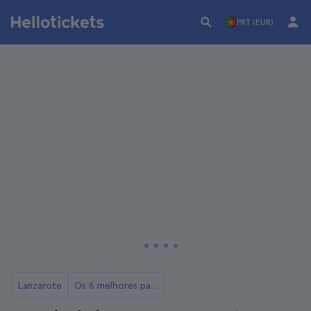
PRT (EUR)
Lanzarote
Os 6 melhores passeios de buggy em Lanzarote