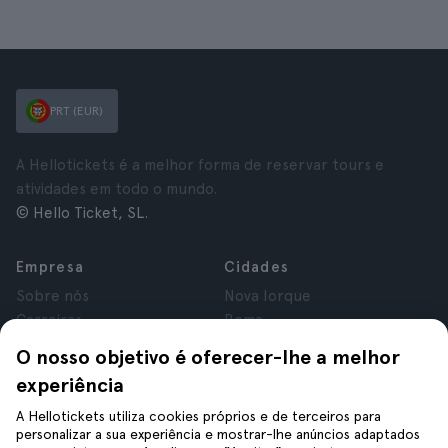
PRT (EUR)
A Hellotickets é a melhor forma de reservar tours e
atividades em todo o mundo.
© Hello Ticket, SL.
Empresa
Cidades
Sobre nós
Nova Iorque
Carreiras
Roma
Afiliados
Paris
O nosso objetivo é oferecer-lhe a melhor
Avaliações
Londres
experiência
Privacidade
Granada
Termos e Condições
Cracóvia
A Hellotickets utiliza cookies próprios e de terceiros para
personalizar a sua experiência e mostrar-lhe anúncios adaptados
Aviso Legal
Tenerife