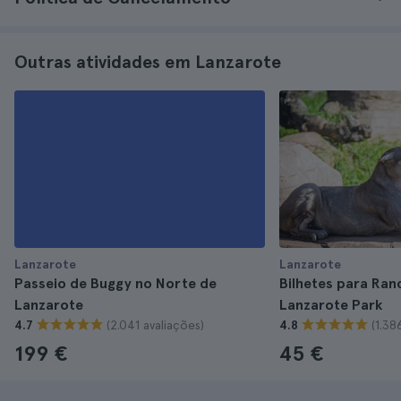
Outras atividades em Lanzarote
Lanzarote
Lanzarote
Passeio de Buggy no Norte de
Bilhetes para Ran
Lanzarote
Lanzarote Park
(2.041 avaliações)
(1.38
4.7
4.8
199 €
45 €