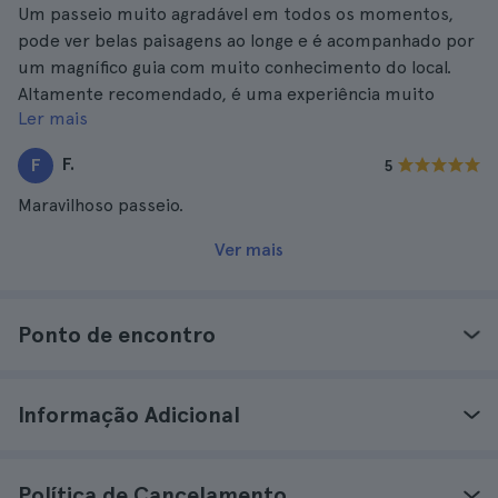
Um passeio muito agradável em todos os momentos,
pode ver belas paisagens ao longe e é acompanhado por
um magnífico guia com muito conhecimento do local.
Altamente recomendado, é uma experiência muito
Ler mais
gratificante.
F.
F
5
Maravilhoso passeio.
Ver mais
Ponto de encontro
Informação Adicional
Política de Cancelamento