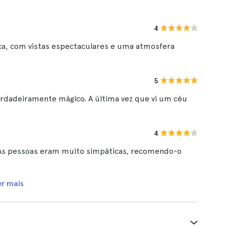
4
stica, com vistas espectaculares e uma atmosfera
5
verdadeiramente mágico. A última vez que vi um céu
4
o. As pessoas eram muito simpáticas, recomendo-o
er mais