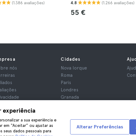
(1.386 avaliações)
(1.266 avaliações)
4.8
55 €
mpresa
Cidades
Aju
bre nós
Nova Iorque
Aju
rreiras
Roma
Con
iliados
Paris
aliações
Londres
ivacidade
Granada
rmos e Condições
Cracóvia
r experiência
iso Legal
Tenerife
okies
ersonalizar a sua experiência e
r em “Aceitar” ou ajustar as
Alterar Preferências
s seus dados pessoais para