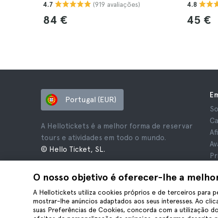
(919 avaliações)
4.7
4.8
84 €
45 €
E
Portugal (EUR)
So
Ca
A Hellotickets é a melhor forma de reservar
Af
tours e atividades em todo o mundo.
Av
© Hello Ticket, SL.
Pr
Te
O nosso objetivo é oferecer-lhe a melho
Av
Co
A Hellotickets utiliza cookies próprios e de terceiros para p
mostrar-lhe anúncios adaptados aos seus interesses. Ao clica
suas Preferências de Cookies, concorda com a utilização do