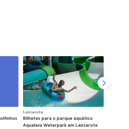
Lanzarote
Lanzarote
olfinhos
Bilhetes para o parque aquático
Bilhete d
Aqualava Waterpark em Lanzarote
La Graci