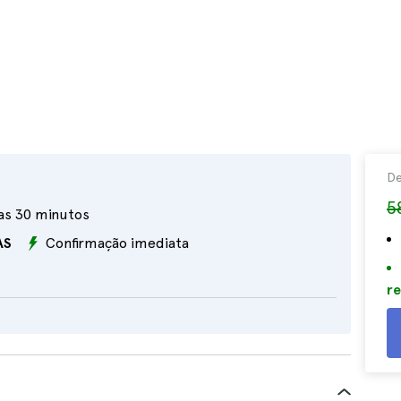
D
5
as 30 minutos
AS
Confirmação imediata
re