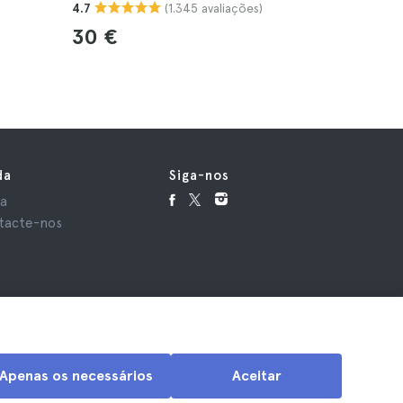
(1.345 avaliações)
4.7
4.7
30 €
31 €
da
Siga-nos
da
tacte-nos
Apenas os necessários
Aceitar