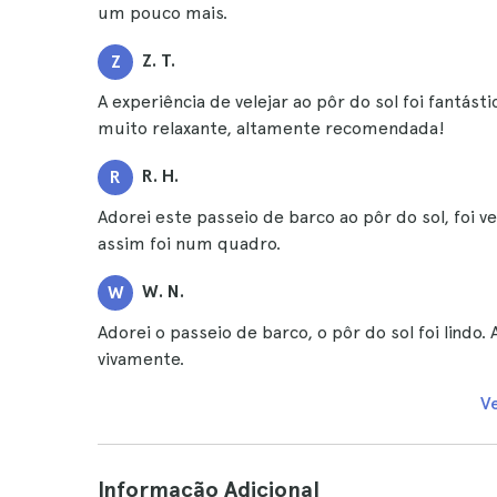
um pouco mais.
Z. T.
Z
A experiência de velejar ao pôr do sol foi fantá
muito relaxante, altamente recomendada!
R. H.
R
Adorei este passeio de barco ao pôr do sol, foi 
assim foi num quadro.
W. N.
W
Adorei o passeio de barco, o pôr do sol foi lind
vivamente.
V
Informação Adicional