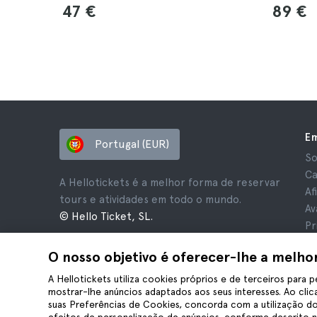
47 €
89 €
E
Portugal (EUR)
So
Ca
A Hellotickets é a melhor forma de reservar
Af
tours e atividades em todo o mundo.
Av
© Hello Ticket, SL.
Pr
Te
O nosso objetivo é oferecer-lhe a melho
Av
Co
A Hellotickets utiliza cookies próprios e de terceiros para p
mostrar-lhe anúncios adaptados aos seus interesses. Ao clica
suas Preferências de Cookies, concorda com a utilização do