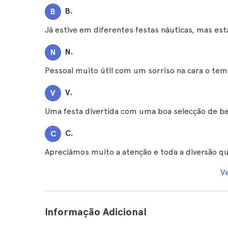
B.
B
Já estive em diferentes festas náuticas, mas esta
N.
N
Pessoal muito útil com um sorriso na cara o tem
V.
V
Uma festa divertida com uma boa selecção de b
C.
C
Apreciámos muito a atenção e toda a diversão q
V
Informação Adicional