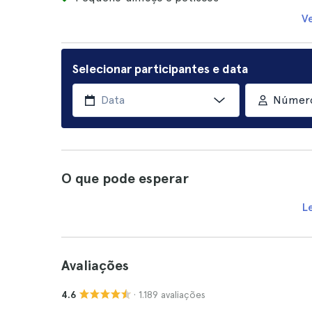
V
Selecionar participantes e data
Número
O que pode esperar
L
Avaliações
· 1.189 avaliações
4.6