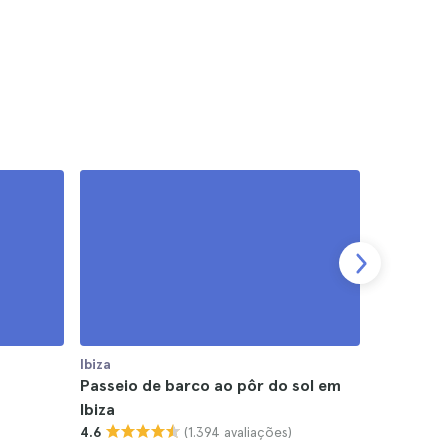
Ibiza
Ibiza
Passeio de barco ao pôr do sol em
Passeio d
Ibiza
Ibiza
(1.394 avaliações)
4.6
4.9