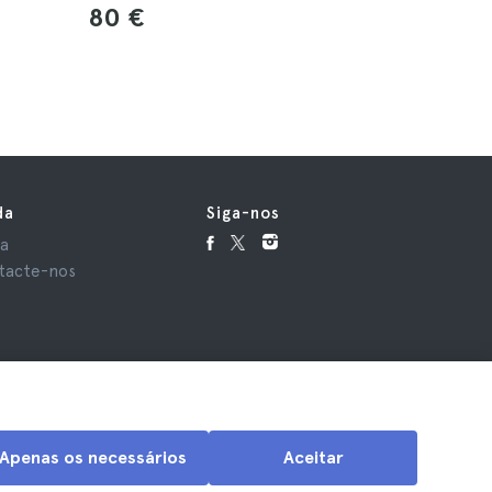
80 €
71 €
da
Siga-nos
da
tacte-nos
Apenas os necessários
Aceitar