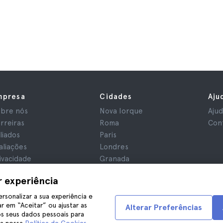
mpresa
Cidades
Aju
bre nós
Nova Iorque
Aju
rreiras
Roma
Con
iliados
Paris
aliações
Londres
ivacidade
Granada
rmos e Condições
Cracóvia
r experiência
iso Legal
Tenerife
okies
ersonalizar a sua experiência e
r em “Aceitar” ou ajustar as
Alterar Preferências
s seus dados pessoais para