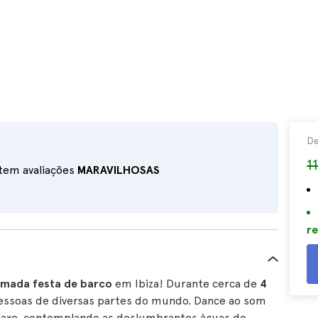
D
1
 tem avaliações
MARAVILHOSAS
re
imada festa de barco
em Ibiza! Durante cerca de
4
ssoas de diversas partes do mundo. Dance ao som
laxe, contemplando as deslumbrantes águas do