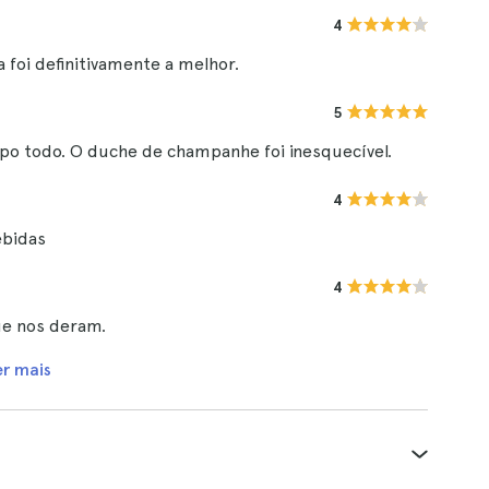
4
 foi definitivamente a melhor.
5
po todo. O duche de champanhe foi inesquecível.
4
ebidas
4
ue nos deram.
er mais