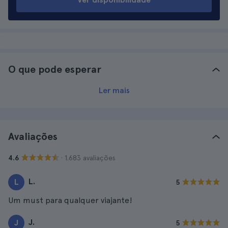
O que pode esperar
Ler mais
Avaliações
· 1.683 avaliações
4.6
L.
L
5
Um must para qualquer viajante!
J.
J
5