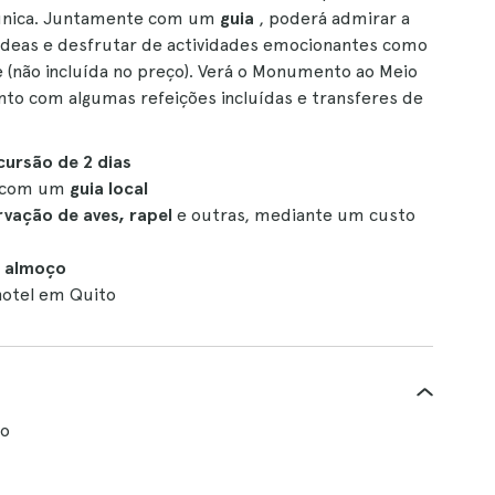
a única. Juntamente com um
guia
, poderá admirar a
uídeas e desfrutar de actividades emocionantes como
te (não incluída no preço). Verá o Monumento ao Meio
to com algumas refeições incluídas e transferes de
cursão de 2 dias
al com um
guia local
rvação de aves, rapel
e outras, mediante um custo
 almoço
hotel em Quito
do