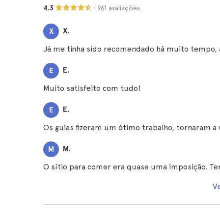
· 961 avaliações
4.3
X.
X
Já me tinha sido recomendado há muito tempo, a
E.
E
Muito satisfeito com tudo!
E.
E
Os guias fizeram um ótimo trabalho, tornaram a v
M.
M
O sítio para comer era quase uma imposição. Ter
V