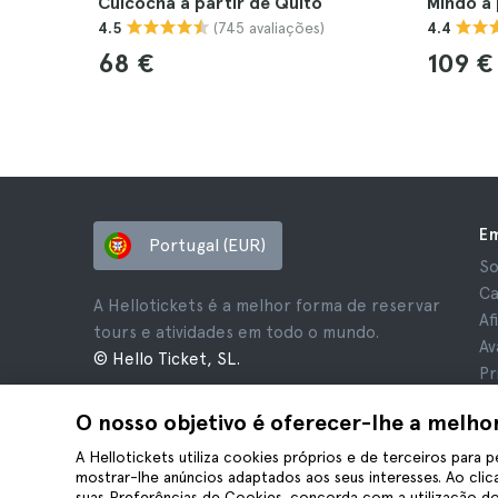
Cuicocha a partir de Quito
Mindo a 
(745 avaliações)
4.5
4.4
68 €
109 €
E
Portugal (EUR)
So
Ca
A Hellotickets é a melhor forma de reservar
Af
tours e atividades em todo o mundo.
Av
© Hello Ticket, SL.
Pr
Te
O nosso objetivo é oferecer-lhe a melho
Av
Co
A Hellotickets utiliza cookies próprios e de terceiros para p
mostrar-lhe anúncios adaptados aos seus interesses. Ao clica
suas Preferências de Cookies, concorda com a utilização do