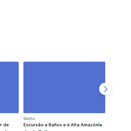
Quito
Quito
r de
Excursão a Baños e à Alta Amazónia
Transfer