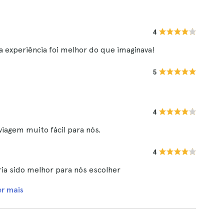
4
 experiência foi melhor do que imaginava!
5
4
iagem muito fácil para nós.
4
ia sido melhor para nós escolher
er mais