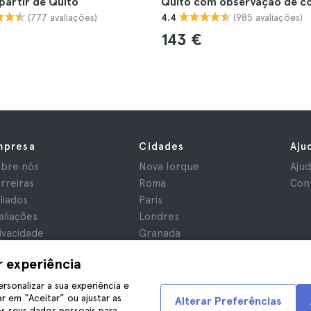
partir de Quito
Quito com observação de c
(777 avaliações)
(985 avaliações)
4.4
143 €
mpresa
Cidades
Aju
bre nós
Nova Iorque
Aju
rreiras
Roma
Con
iliados
Paris
aliações
Londres
ivacidade
Granada
rmos e Condições
Cracóvia
r experiência
iso Legal
Tenerife
okies
ersonalizar a sua experiência e
r em “Aceitar” ou ajustar as
Alterar Preferências
s seus dados pessoais para