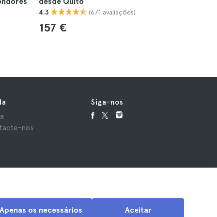
ondores
desde Quito
Quito
(671 avaliações)
4.3
4.8
157 €
19 €
da
Siga-nos
da
tacte-nos
Apenas os necessários
Aceitar