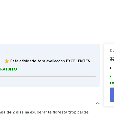
D
3
s
Esta atividade tem avaliações
EXCELENTES
GRATUITO
re
da de 2 dias
na exuberante floresta tropical de