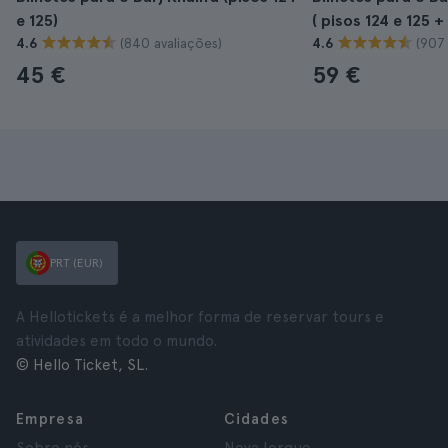
e 125)
( pisos 124 e 125 +
(840 avaliações)
(907 
4.6
4.6
45 €
59 €
PRT (EUR)
A Hellotickets é a melhor forma de reservar tours e
atividades em todo o mundo.
© Hello Ticket, SL.
Empresa
Cidades