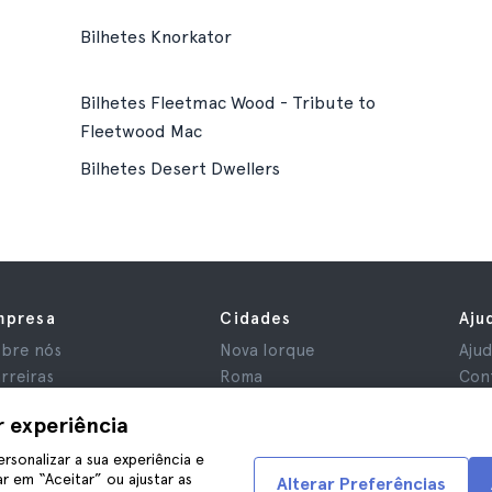
Bilhetes Knorkator
Bilhetes Fleetmac Wood - Tribute to
Fleetwood Mac
Bilhetes Desert Dwellers
mpresa
Cidades
Aju
bre nós
Nova Iorque
Aju
rreiras
Roma
Con
iliados
Paris
r experiência
aliações
Londres
ivacidade
Granada
ersonalizar a sua experiência e
r em “Aceitar” ou ajustar as
rmos e Condições
Cracóvia
Alterar Preferências