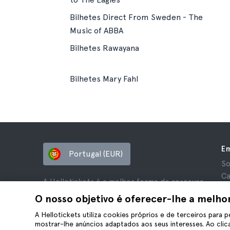
Bilhetes Direct From Sweden - The
Music of ABBA
Bilhetes Rawayana
Bilhetes Mary Fahl
E
Portugal (EUR)
So
Ca
A Hellotickets é a melhor forma de reservar
Af
tours e atividades em todo o mundo.
O nosso objetivo é oferecer-lhe a melho
Av
© Hello Ticket, SL.
Pr
A Hellotickets utiliza cookies próprios e de terceiros para p
mostrar-lhe anúncios adaptados aos seus interesses. Ao clica
Te