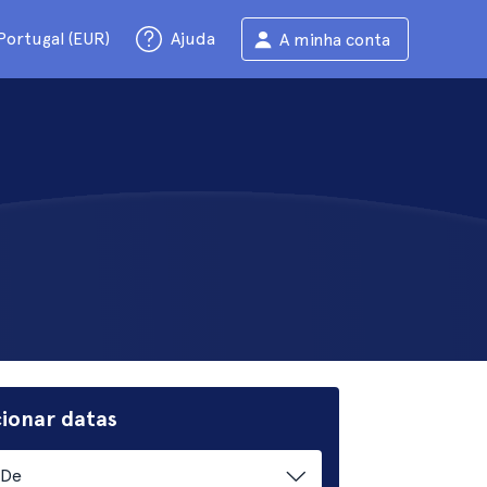
Portugal (EUR)
Ajuda
A minha conta
cionar datas
De