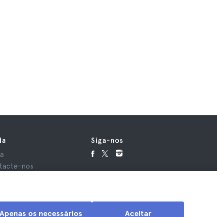
da
Siga-nos
da
tacte-nos
Apenas os necessários
Aceitar