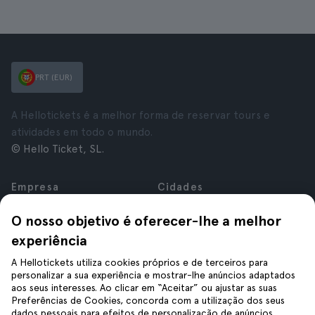
PRT (EUR)
A Hellotickets é a melhor forma de reservar tours e
atividades em todo o mundo.
© Hello Ticket, SL.
Empresa
Cidades
Sobre nós
Nova Iorque
O nosso objetivo é oferecer-lhe a melhor
Carreiras
Roma
experiência
Afiliados
Paris
Avaliações
Londres
A Hellotickets utiliza cookies próprios e de terceiros para
Privacidade
Granada
personalizar a sua experiência e mostrar-lhe anúncios adaptados
aos seus interesses. Ao clicar em “Aceitar” ou ajustar as suas
Termos e Condições
Cracóvia
Preferências de Cookies, concorda com a utilização dos seus
Aviso Legal
Tenerife
dados pessoais para efeitos de personalização de anúncios,