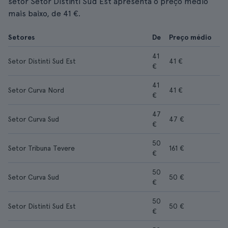
setor Setor Distinti Sud Est apresenta o preço médio
mais baixo, de 41 €.
Setores
De
Preço médio
41
Setor Distinti Sud Est
41 €
€
41
Setor Curva Nord
41 €
€
47
Setor Curva Sud
47 €
€
50
Setor Tribuna Tevere
161 €
€
50
Setor Curva Sud
50 €
€
50
Setor Distinti Sud Est
50 €
€