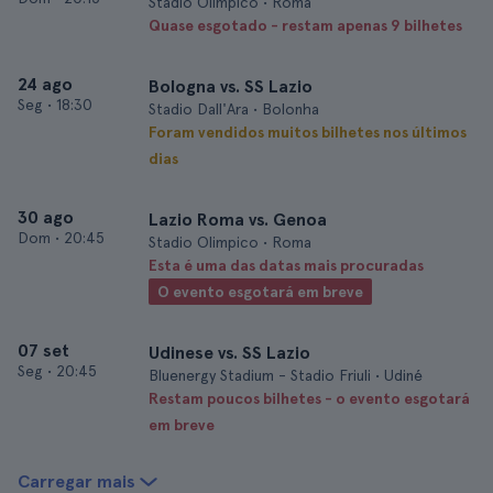
Stadio Olimpico • Roma
Quase esgotado - restam apenas 9 bilhetes
24 ago
Bologna vs. SS Lazio
Seg
•
18:30
Stadio Dall'Ara • Bolonha
Foram vendidos muitos bilhetes nos últimos
dias
30 ago
Lazio Roma vs. Genoa
Dom
•
20:45
Stadio Olimpico • Roma
Esta é uma das datas mais procuradas
O evento esgotará em breve
07 set
Udinese vs. SS Lazio
Seg
•
20:45
Bluenergy Stadium - Stadio Friuli • Udiné
Restam poucos bilhetes - o evento esgotará
em breve
Carregar mais