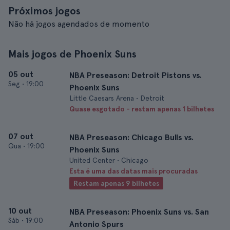
Próximos jogos
Não há jogos agendados de momento
Mais jogos de Phoenix Suns
05 out
NBA Preseason: Detroit Pistons vs.
Seg
•
19:00
Phoenix Suns
Little Caesars Arena • Detroit
Quase esgotado - restam apenas 1 bilhetes
07 out
NBA Preseason: Chicago Bulls vs.
Qua
•
19:00
Phoenix Suns
United Center • Chicago
Esta é uma das datas mais procuradas
Restam apenas 9 bilhetes
10 out
NBA Preseason: Phoenix Suns vs. San
Sáb
•
19:00
Antonio Spurs