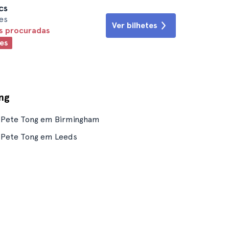
cs
es
Ver bilhetes
is procuradas
es
ng
Pete Tong em Birmingham
Pete Tong em Leeds