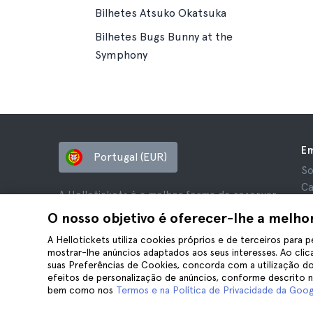
Bilhetes Atsuko Okatsuka
Bilhetes Bugs Bunny at the
Symphony
E
Portugal (EUR)
So
Ca
A Hellotickets é a melhor forma de reservar
Af
tours e atividades em todo o mundo.
O nosso objetivo é oferecer-lhe a melho
Av
© Hello Ticket, SL.
Pr
A Hellotickets utiliza cookies próprios e de terceiros para p
mostrar-lhe anúncios adaptados aos seus interesses. Ao clica
Te
suas Preferências de Cookies, concorda com a utilização do
Av
efeitos de personalização de anúncios, conforme descrito 
Co
bem como nos
Termos e na Política de Privacidade da Goog