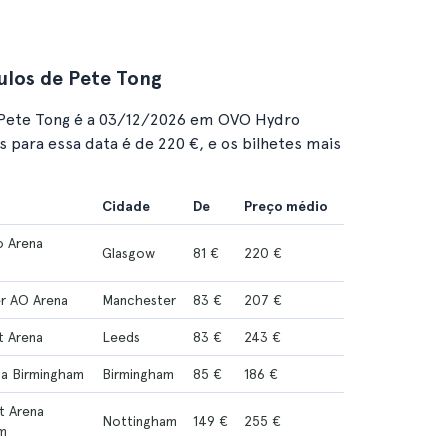
ulos de Pete Tong
 Pete Tong é a 03/12/2026 em OVO Hydro
 para essa data é de 220 €, e os bilhetes mais
Cidade
De
Preço médio
 Arena
Glasgow
81 €
220 €
r AO Arena
Manchester
83 €
207 €
t Arena
Leeds
83 €
243 €
ena Birmingham
Birmingham
85 €
186 €
t Arena
Nottingham
149 €
255 €
m