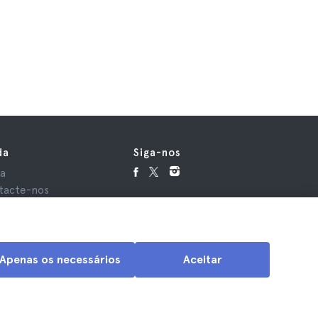
da
Siga-nos
da
tacte-nos
Apenas os necessários
Aceitar