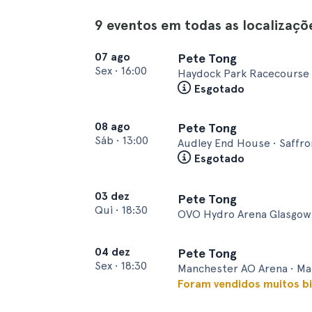
9 eventos em todas as localizaçõ
07 ago
Pete Tong
Sex
•
16:00
Haydock Park Racecourse 
Esgotado
08 ago
Pete Tong
Sáb
•
13:00
Audley End House • Saffr
Esgotado
03 dez
Pete Tong
Qui
•
18:30
OVO Hydro Arena Glasgow 
04 dez
Pete Tong
Sex
•
18:30
Manchester AO Arena • M
Foram vendidos muitos bi