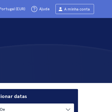
Portugal (EUR)
Ajuda
A minha conta
cionar datas
De