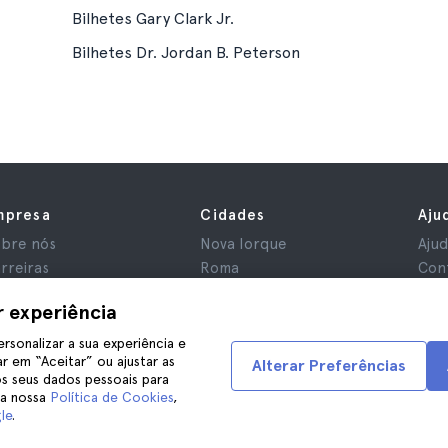
Bilhetes Gary Clark Jr.
Bilhetes Dr. Jordan B. Peterson
mpresa
Cidades
Aju
bre nós
Nova Iorque
Aju
rreiras
Roma
Con
iliados
Paris
r experiência
aliações
Londres
ivacidade
Granada
ersonalizar a sua experiência e
r em “Aceitar” ou ajustar as
rmos e Condições
Cracóvia
Alterar Preferências
s seus dados pessoais para
iso Legal
Tenerife
na nossa
Política de Cookies
,
okies
le
.