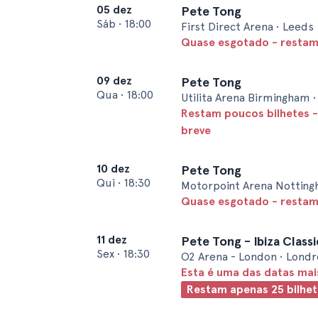
05 dez
Pete Tong
Sáb
•
18:00
First Direct Arena • Leeds
Quase esgotado - restam
09 dez
Pete Tong
Qua
•
18:00
Utilita Arena Birmingham 
Restam poucos bilhetes -
breve
10 dez
Pete Tong
Qui
•
18:30
Motorpoint Arena Notting
Quase esgotado - restam 
11 dez
Pete Tong - Ibiza Classi
Sex
•
18:30
O2 Arena - London • Londr
Esta é uma das datas ma
Restam apenas 25 bilhet