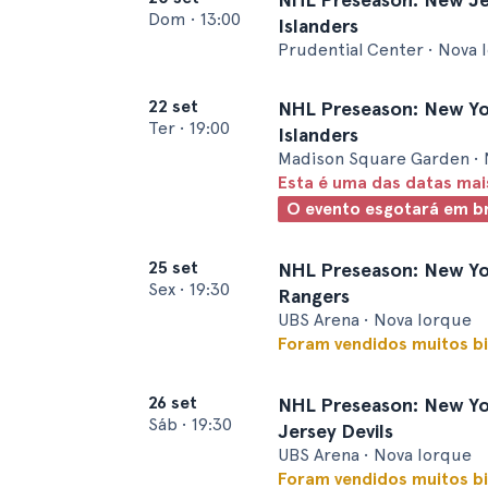
Dom
•
13:00
Islanders
Prudential Center • Nova 
22 set
NHL Preseason: New Yor
Ter
•
19:00
Islanders
Madison Square Garden • 
Esta é uma das datas ma
O evento esgotará em b
25 set
NHL Preseason: New Yor
Sex
•
19:30
Rangers
UBS Arena • Nova Iorque
Foram vendidos muitos bi
26 set
NHL Preseason: New Yor
Sáb
•
19:30
Jersey Devils
UBS Arena • Nova Iorque
Foram vendidos muitos bi