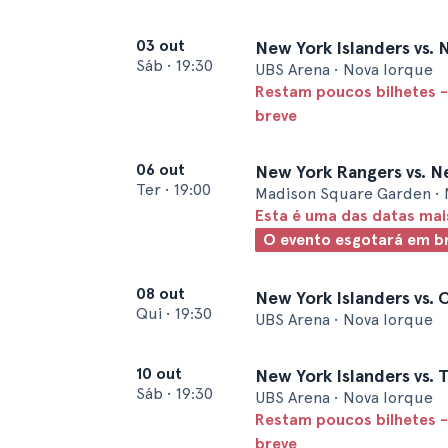
03 out
New York Islanders vs. 
Sáb
•
19:30
UBS Arena • Nova Iorque
Restam poucos bilhetes -
breve
06 out
New York Rangers vs. N
Ter
•
19:00
Madison Square Garden • 
Esta é uma das datas ma
O evento esgotará em b
08 out
New York Islanders vs.
Qui
•
19:30
UBS Arena • Nova Iorque
10 out
New York Islanders vs. 
Sáb
•
19:30
UBS Arena • Nova Iorque
Restam poucos bilhetes -
breve