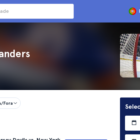
landers
a/Fora
Sele
sey Devils vs. New York