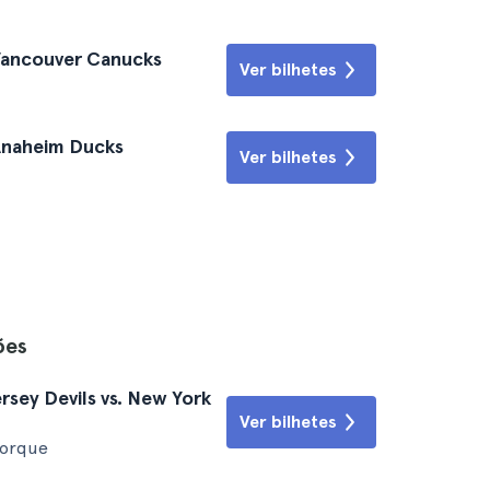
 Vancouver Canucks
Ver bilhetes
 Anaheim Ducks
Ver bilhetes
ões
sey Devils vs. New York
Ver bilhetes
Iorque