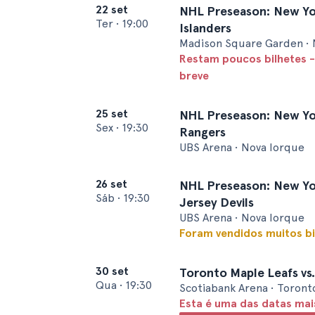
22 set
NHL Preseason: New Yor
Ter
•
19:00
Islanders
Madison Square Garden • 
Restam poucos bilhetes -
breve
25 set
NHL Preseason: New Yor
Sex
•
19:30
Rangers
UBS Arena • Nova Iorque
26 set
NHL Preseason: New Yor
Sáb
•
19:30
Jersey Devils
UBS Arena • Nova Iorque
Foram vendidos muitos bi
30 set
Toronto Maple Leafs vs.
Qua
•
19:30
Scotiabank Arena • Toront
Esta é uma das datas ma