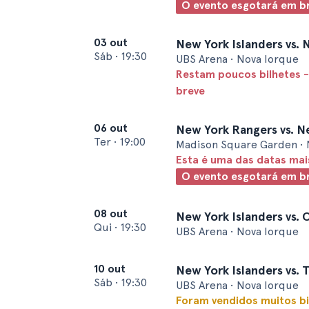
O evento esgotará em b
03 out
New York Islanders vs. 
Sáb
•
19:30
UBS Arena • Nova Iorque
Restam poucos bilhetes -
breve
06 out
New York Rangers vs. N
Ter
•
19:00
Madison Square Garden • 
Esta é uma das datas ma
O evento esgotará em b
08 out
New York Islanders vs.
Qui
•
19:30
UBS Arena • Nova Iorque
10 out
New York Islanders vs. 
Sáb
•
19:30
UBS Arena • Nova Iorque
Foram vendidos muitos bi