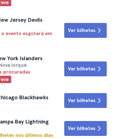
reve
New Jersey Devils
Ver bilhetes
 o evento esgotará em
ew York Islanders
Nova Iorque
Ver bilhetes
is procuradas
reve
 Chicago Blackhawks
Ver bilhetes
Tampa Bay Lightning
Ver bilhetes
lhetes nos últimos dias