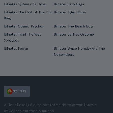
Bilhetes System of a Down
Bilhetes Lady Gaga
Bilhetes The Cast of The Lion
Bilhetes Tyler Hilton
King
Bilhetes Cosmic Psychos
Bilhetes The Beach Boys
Bilhetes Toad The Wet
Bilhetes Jeffrey Osborne
Sprocket
Bilhetes Fewjar
Bilhetes Bruce Hornsby And The
Noisemakers
PRT (EUR)
A Hellotickets é a melhor forma de reservar tours e
atividades em todo o mundo.