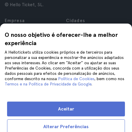
© Hello Ticket, SL.
Empresa
Cidades
Sobre nós
Nova Iorque
O nosso objetivo é oferecer-lhe a melhor
Carreiras
Roma
experiência
Afiliados
Paris
Avaliações
Londres
A Hellotickets utiliza cookies próprios e de terceiros para
Privacidade
Granada
personalizar a sua experiência e mostrar-lhe anúncios adaptados
aos seus interesses. Ao clicar em “Aceitar” ou ajustar as suas
Termos e Condições
Cracóvia
Preferências de Cookies, concorda com a utilização dos seus
Aviso Legal
Tenerife
dados pessoais para efeitos de personalização de anúncios,
Cookies
conforme descrito na nossa
Política de Cookies
, bem como nos
Termos e na Política de Privacidade da Google
.
Ajuda
Siga-nos
Ajuda
Aceitar
Contacte-nos
Alterar Preferências