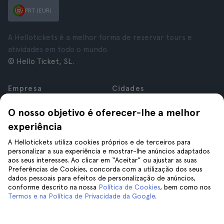
PRT (EUR)
A Hellotickets é a melhor forma de reservar tours e
atividades em todo o mundo.
© Hello Ticket, SL.
Empresa
Cidades
Sobre nós
Nova Iorque
O nosso objetivo é oferecer-lhe a melhor
Carreiras
Roma
experiência
Afiliados
Paris
Avaliações
Londres
A Hellotickets utiliza cookies próprios e de terceiros para
Privacidade
Granada
personalizar a sua experiência e mostrar-lhe anúncios adaptados
aos seus interesses. Ao clicar em “Aceitar” ou ajustar as suas
Termos e Condições
Cracóvia
Preferências de Cookies, concorda com a utilização dos seus
Aviso Legal
Tenerife
dados pessoais para efeitos de personalização de anúncios,
Cookies
conforme descrito na nossa
Política de Cookies
, bem como nos
Termos e na Política de Privacidade da Google
.
Ajuda
Siga-nos