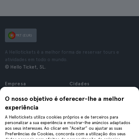
PRT (EUR)
A Hellotickets é a melhor forma de reservar tours e
atividades em todo o mundo.
© Hello Ticket, SL.
Empresa
Cidades
Sobre nós
Nova Iorque
O nosso objetivo é oferecer-lhe a melhor
Carreiras
Roma
experiência
Afiliados
Paris
Avaliações
Londres
A Hellotickets utiliza cookies próprios e de terceiros para
Privacidade
Granada
personalizar a sua experiência e mostrar-lhe anúncios adaptados
aos seus interesses. Ao clicar em “Aceitar” ou ajustar as suas
Termos e Condições
Cracóvia
Preferências de Cookies, concorda com a utilização dos seus
Aviso Legal
Tenerife