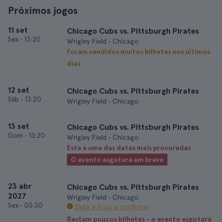
Próximos jogos
11 set
Chicago Cubs vs. Pittsburgh Pirates
Sex
•
13:20
Wrigley Field • Chicago
Foram vendidos muitos bilhetes nos últimos
dias
12 set
Chicago Cubs vs. Pittsburgh Pirates
Sáb
•
13:20
Wrigley Field • Chicago
13 set
Chicago Cubs vs. Pittsburgh Pirates
Dom
•
13:20
Wrigley Field • Chicago
Esta é uma das datas mais procuradas
O evento esgotará em breve
23 abr
Chicago Cubs vs. Pittsburgh Pirates
2027
Wrigley Field • Chicago
Sex
•
03:30
Data e hora a confirmar
Restam poucos bilhetes - o evento esgotará