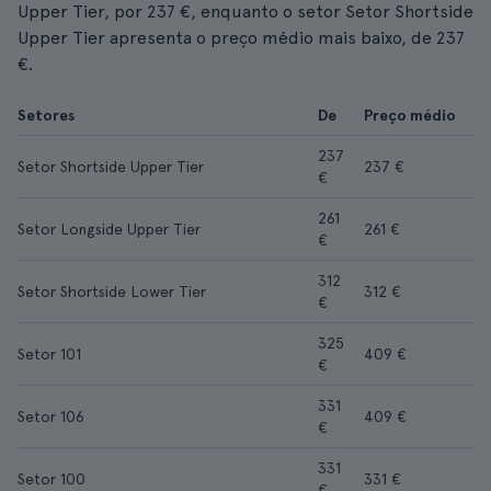
Upper Tier, por 237 €, enquanto o setor Setor Shortside
Upper Tier apresenta o preço médio mais baixo, de 237
€.
Setores
De
Preço médio
237
Setor Shortside Upper Tier
237 €
€
261
Setor Longside Upper Tier
261 €
€
312
Setor Shortside Lower Tier
312 €
€
325
Setor 101
409 €
€
331
Setor 106
409 €
€
331
Setor 100
331 €
€