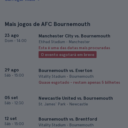
Mais jogos de AFC Bournemouth
23 ago
Manchester City vs. Bournemouth
Dom
•
14:00
Etihad Stadium • Manchester
Esta é uma das datas mais procuradas
O evento esgotará em breve
29 ago
Bournemouth vs. Everton
Sáb
•
15:00
Vitality Stadium • Bournemouth
Quase esgotado - restam apenas 5 bilhetes
05 set
Newcastle United vs. Bournemouth
Sáb
•
12:30
St. James' Park • Newcastle
12 set
Bournemouth vs. Brentford
Sáb
•
15:00
Vitality Stadium • Bournemouth