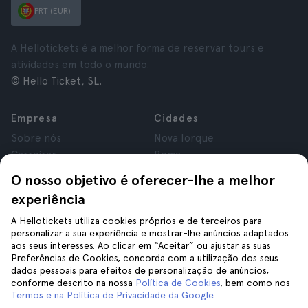
PRT (EUR)
A Hellotickets é a melhor forma de reservar tours e
atividades em todo o mundo.
© Hello Ticket, SL.
Empresa
Cidades
Sobre nós
Nova Iorque
Carreiras
Roma
Afiliados
Paris
O nosso objetivo é oferecer-lhe a melhor
Avaliações
Londres
experiência
Privacidade
Granada
Termos e Condições
Cracóvia
A Hellotickets utiliza cookies próprios e de terceiros para
personalizar a sua experiência e mostrar-lhe anúncios adaptados
Aviso Legal
Tenerife
aos seus interesses. Ao clicar em “Aceitar” ou ajustar as suas
Cookies
Preferências de Cookies, concorda com a utilização dos seus
dados pessoais para efeitos de personalização de anúncios,
conforme descrito na nossa
Política de Cookies
, bem como nos
Ajuda
Siga-nos
Termos e na Política de Privacidade da Google
.