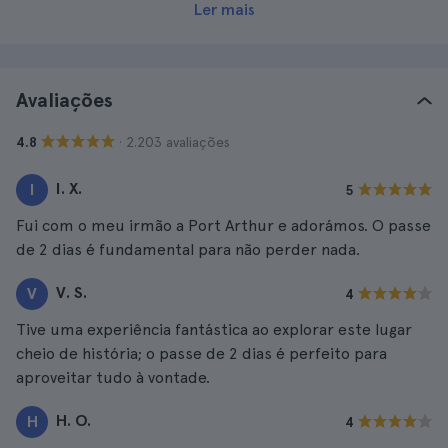
Ler mais
Avaliações
· 2.203 avaliações
4.8
I. X.
I
5
Fui com o meu irmão a Port Arthur e adorámos. O passe
de 2 dias é fundamental para não perder nada.
V. S.
V
4
Tive uma experiência fantástica ao explorar este lugar
cheio de história; o passe de 2 dias é perfeito para
aproveitar tudo à vontade.
H. O.
H
4