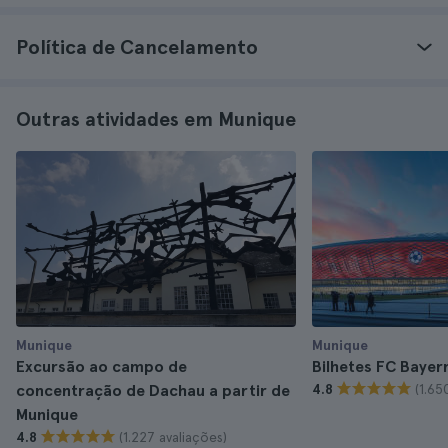
Política de Cancelamento
Outras atividades em Munique
Munique
Munique
Excursão ao campo de
Bilhetes FC Bayer
(1.65
concentração de Dachau a partir de
4.8
Munique
(1.227 avaliações)
4.8