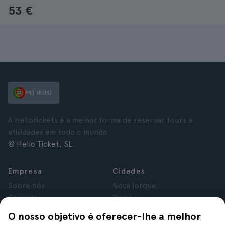
53 €
PRT (EUR)
A Hellotickets é a melhor forma de reservar tours e
atividades em todo o mundo.
© Hello Ticket, SL.
Empresa
Cidades
Sobre nós
Nova Iorque
Carreiras
Roma
Afiliados
Paris
O nosso objetivo é oferecer-lhe a melhor
Avaliações
Londres