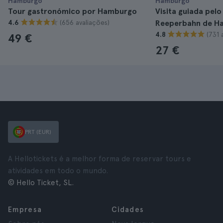
Hamburgo
Hamburgo
Tour gastronómico por Hamburgo
Visita guiada pelo
(656 avaliações)
4.6
Reeperbahn de H
(731 
4.8
49 €
27 €
PRT (EUR)
A Hellotickets é a melhor forma de reservar tours e
atividades em todo o mundo.
© Hello Ticket, SL.
Empresa
Cidades