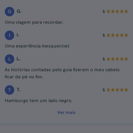
G.
G
5
Uma viagem para recordar.
I.
I
5
Uma experiência inesquecível.
L.
L
5
As histórias contadas pelo guia fizeram o meu cabelo
ficar de pé no fim.
T.
T
5
Hamburgo tem um lado negro.
Ver mais