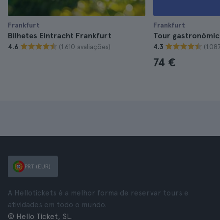
Frankfurt
Frankfurt
Bilhetes Eintracht Frankfurt
Tour gastronómic
(1.610 avaliações)
(1.08
4.6
4.3
74 €
PRT (EUR)
A Hellotickets é a melhor forma de reservar tours e
atividades em todo o mundo.
© Hello Ticket, SL.