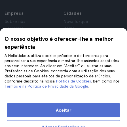
Empresa
Cidades
Sobre nós
Nova Iorque
Carreiras
Roma
Afiliados
Paris
O nosso objetivo é oferecer-lhe a melhor
Avaliações
Londres
experiência
Privacidade
Granada
Termos e Condições
Cracóvia
A Hellotickets utiliza cookies próprios e de terceiros para
personalizar a sua experiência e mostrar-lhe anúncios adaptados
Aviso Legal
Tenerife
aos seus interesses. Ao clicar em “Aceitar” ou ajustar as suas
Cookies
Preferências de Cookies, concorda com a utilização dos seus
dados pessoais para efeitos de personalização de anúncios,
conforme descrito na nossa
Política de Cookies
, bem como nos
Ajuda
Siga-nos
Termos e na Política de Privacidade da Google
.
Ajuda
Contacte-nos
Aceitar