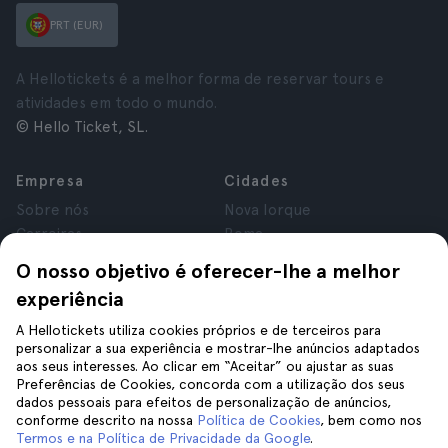
PRT (EUR)
A Hellotickets é a melhor forma de reservar tours e
atividades em todo o mundo.
© Hello Ticket, SL.
Empresa
Cidades
Sobre nós
Nova Iorque
Carreiras
Roma
Afiliados
Paris
O nosso objetivo é oferecer-lhe a melhor
Avaliações
Londres
experiência
Privacidade
Granada
Termos e Condições
Cracóvia
A Hellotickets utiliza cookies próprios e de terceiros para
personalizar a sua experiência e mostrar-lhe anúncios adaptados
Aviso Legal
Tenerife
aos seus interesses. Ao clicar em “Aceitar” ou ajustar as suas
Cookies
Preferências de Cookies, concorda com a utilização dos seus
dados pessoais para efeitos de personalização de anúncios,
conforme descrito na nossa
Política de Cookies
, bem como nos
Ajuda
Siga-nos
Termos e na Política de Privacidade da Google
.