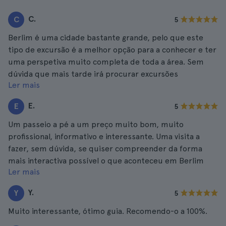
C.
C
5
Berlim é uma cidade bastante grande, pelo que este
tipo de excursão é a melhor opção para a conhecer e ter
uma perspetiva muito completa de toda a área. Sem
dúvida que mais tarde irá procurar excursões
Ler mais
semelhantes, como nós fizemos.
E.
E
5
Um passeio a pé a um preço muito bom, muito
profissional, informativo e interessante. Uma visita a
fazer, sem dúvida, se quiser compreender da forma
mais interactiva possível o que aconteceu em Berlim
Ler mais
Oriental.
Y.
Y
5
Muito interessante, ótimo guia. Recomendo-o a 100%.