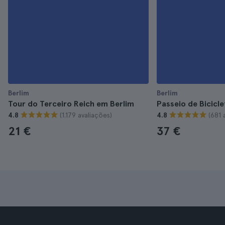
Berlim
Berlim
Tour do Terceiro Reich em Berlim
Passeio de Bicicle
(1.179 avaliações)
(681 
4.8
4.8
21 €
37 €