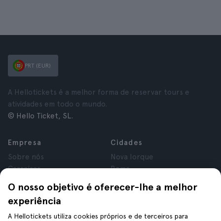
PRT (EUR)
A Hellotickets é a melhor forma de reservar tours e
atividades em todo o mundo.
© Hello Ticket, SL.
Empresa
Cidades
Sobre nós
Nova Iorque
Carreiras
Roma
Afiliados
Paris
O nosso objetivo é oferecer-lhe a melhor
Avaliações
Londres
experiência
Privacidade
Granada
Termos e Condições
Cracóvia
A Hellotickets utiliza cookies próprios e de terceiros para