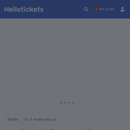
PRT (EUR)
Berlim
Os 4 melhores passeios de bicicleta em Berlim