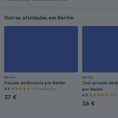
Outras atividades em Berlim
Berlim
Berlim
Passeio de Bicicleta por Berlim
Tour privado de b
(681 avaliações)
4.8
por Berlim
(879 
4.8
37 €
36 €