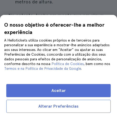
metros de altura.
No entanto, tenha em mente que em algum
momento você vai ficar com fome e, devido à
O nosso objetivo é oferecer-lhe a melhor
deliciosa e variada gastronomia mexicana,
experiência
minha recomendação é
reservar um tour
A Hellotickets utiliza cookies próprios e de terceiros para
gastronômico em Cancun
, onde você vai
personalizar a sua experiência e mostrar-lhe anúncios adaptados
provar tacos de carnitas, churrasco, comida
aos seus interesses. Ao clicar em “Aceitar” ou ajustar as suas
Preferências de Cookies, concorda com a utilização dos seus
yucateca, até mesmo sorvetes e picolés
dados pessoais para efeitos de personalização de anúncios,
tradicionais e muito mais. Delicioso!
conforme descrito na nossa
Política de Cookies
, bem como nos
Termos e na Política de Privacidade da Google
.
Reservar uma excursão gastronómica em
Cancún
Aceitar
Alterar Preferências
8. Desfrute de um dia de aventura