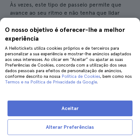
Às vezes, este tipo de passeio permite que
avance ao seu ritmo e não tenha que lidar
com outros viajantes. Irá pelos recantos mais
interessantes da cidade até chegar à adega,
O nosso objetivo é oferecer-lhe a melhor
onde o espera uma
degustação exclusiva de
experiência
vinhos toscanos e um almoço típico da região
.
A Hellotickets utiliza cookies próprios e de terceiros para
Trata-se de uma adega familiar, por isso irá
personalizar a sua experiência e mostrar-lhe anúncios adaptados
aos seus interesses. Ao clicar em “Aceitar” ou ajustar as suas
sentir-se em casa.
Preferências de Cookies, concorda com a utilização dos seus
dados pessoais para efeitos de personalização de anúncios,
Detalhes de interesse
conforme descrito na nossa
Política de Cookies
, bem como nos
Termos e na Política de Privacidade da Google
.
Preço
: a partir de 102 euros por pessoa.
Duração
: aproximadamente 8 horas no
Aceitar
total.
Meio de transporte
: irá percorrer a cidade
Alterar Preferências
a pé.