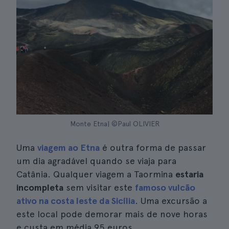
Monte Etna| ©Paul OLIVIER
Uma
viagem ao Etna
é outra forma de passar
um dia agradável quando se viaja para
Catânia. Qualquer viagem a Taormina
estaria
incompleta
sem visitar este
famoso vulcão
ativo na costa leste da Sicília
. Uma excursão a
este local pode demorar mais de nove horas
e custa em média 95 euros.