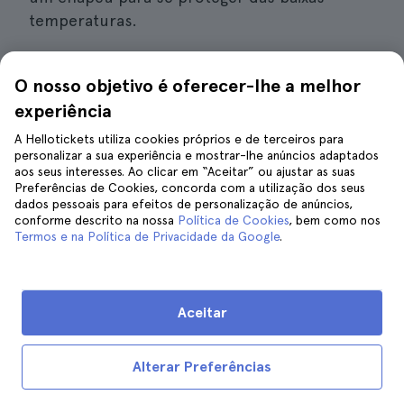
temperaturas.
Se
viajar para Catânia com crianças
, deve
O nosso objetivo é oferecer-lhe a melhor
também levar tudo o que é necessário para o
experiência
seu conforto e segurança num saco especial.
Recomendo também que, antes de reservar
A Hellotickets utiliza cookies próprios e de terceiros para
personalizar a sua experiência e mostrar-lhe anúncios adaptados
uma excursão para toda a família, verifique se
aos seus interesses. Ao clicar em “Aceitar” ou ajustar as suas
pode ir com os mais pequenos. Muitas vezes,
Preferências de Cookies, concorda com a utilização dos seus
dados pessoais para efeitos de personalização de anúncios,
as crianças cansam-se rapidamente
ou os
conforme descrito na nossa
Política de Cookies
, bem como nos
percursos não são adequados para elas.
Termos e na Política de Privacidade da Google
.
Reserve a sua excursão a Taormina e ao Etna
Aceitar
Alterar Preferências
Abaixo está uma tabela que