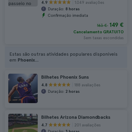
1.049 avaliações
4.9
Duração:
8 horas
Confirmação imediata
149 €
163 €
Cancelamento GRATUITO
Sem taxas escondidas
Estas são outras atividades populares disponíveis
em
Phoenix
...
Bilhetes Phoenix Suns
188 avaliações
4.8
Duração:
2 horas
Bilhetes Arizona Diamondbacks
201 avaliações
4.7
Duração:
3 horas