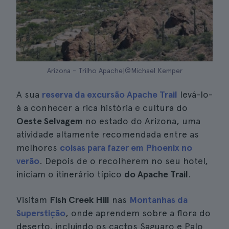
Arizona - Trilho Apache|©Michael Kemper
A sua
reserva da excursão Apache Trail
levá-lo-
á a conhecer a rica história e cultura do
Oeste Selvagem
no estado do Arizona, uma
atividade altamente recomendada entre as
melhores
coisas para fazer em Phoenix no
verão
. Depois de o recolherem no seu hotel,
iniciam o itinerário típico
do Apache Trail
.
Visitam
Fish Creek Hill
nas
Montanhas da
Superstição
, onde aprendem sobre a flora do
deserto, incluindo os cactos Saguaro e Palo