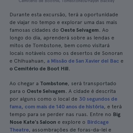
Cemitério de Boothill, Tombstone|©Haydn Blackey
Durante esta excursão, terá a oportunidade
de viajar no tempo e explorar uma das mais
famosas cidades do
Oeste Selvagem
. Ao
longo do dia, aprenderá sobre as lendas e
mitos de Tombstone, bem como visitará
locais notáveis como os desertos de Sonoran
e Chihuahuan,
a Missão de San Xavier del Bac
e
o Cemitério de Boot Hill
.
Ao chegar a
Tombstone
, será transportado
para o
Oeste Selvagem
. A cidade é descrita
por alguns como o local de
30 segundos de
fama, com mais de 140 anos de história
, e terá
tempo para se perder nas ruas. Entre no
Big
Nose Kate's Saloon
e explore o
Birdcage
Theatre
, assombrações de foras-da-lei e