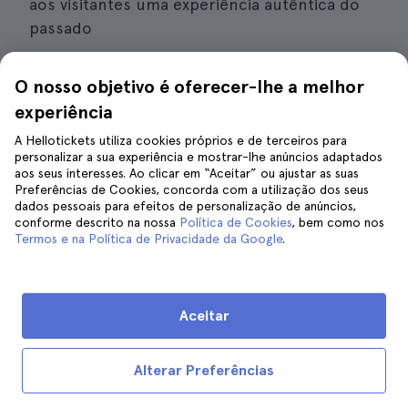
aos visitantes uma experiência autêntica do
passado
O nosso objetivo é oferecer-lhe a melhor
Sabia que
experiência
O Cemitério de Boot Hill tem este
A Hellotickets utiliza cookies próprios e de terceiros para
nome devido à forma como a maioria
personalizar a sua experiência e mostrar-lhe anúncios adaptados
dos salteadores de estrada eram
aos seus interesses. Ao clicar em “Aceitar” ou ajustar as suas
enterrados - "com as botas
Preferências de Cookies, concorda com a utilização dos seus
dados pessoais para efeitos de personalização de anúncios,
calçadas". A expressão ficou
conforme descrito na nossa
Política de Cookies
, bem como nos
enraizada na cultura popular.
Termos e na Política de Privacidade da Google
.
Detalhes de interesse
Aceitar
Preço
: A partir de 182 euros por pessoa.
Alterar Preferências
Duração
: 12 a 13 horas.