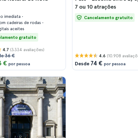
7 ou 10 atrações
ão imediata
Cancelamento gratuito
com cadeiras de rodas
gitais aceites
lamento gratuito
(3.334 avaliações)
4.7
de 36 €
(10.908 avaliaçõ
4.6
3 €
74 €
Desde
por pessoa
por pessoa