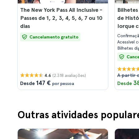
The New York Pass All Inclusive -
Bilhetes
Passes de 1, 2, 3, 4, 5, 6, 7 ou 10
de Histó
dias
Iorque 
exposiçã
Confirmaç
Cancelamento gratuito
Acessível 
Bilhetes di
Cance
A partir 
(2.318 avaliações)
4.6
147 €
3
Desde
Desde
por pessoa
Outras atividades popular