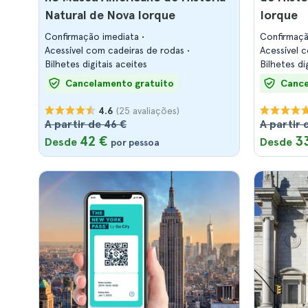
Natural de Nova Iorque
Iorque
Confirmação imediata
Confirmaç
Acessível com cadeiras de rodas
Acessível 
Bilhetes digitais aceites
Bilhetes di
Cancelamento gratuito
Cance
(25 avaliações)
4.6
A partir de 46 €
A partir 
42 €
3
Desde
Desde
por pessoa