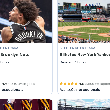
DE ENTRADA
BILHETES DE ENTRADA
 Brooklyn Nets
Bilhetes New York Yanke
 horas
Duração: 3 horas
(1.380 avaliações)
(1.568 avaliações
4.9
4.8
s
excecionais
Avaliações
excecionais