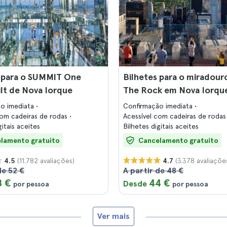
s para o SUMMIT One
Bilhetes para o miradour
lt de Nova Iorque
The Rock em Nova Iorqu
ão imediata
Confirmação imediata
com cadeiras de rodas
Acessível com cadeiras de roda
gitais aceites
Bilhetes digitais aceites
lamento gratuito
Cancelamento gratuito
(11.782 avaliações)
(3.378 avaliaçõe
4.5
4.7
de 52 €
A partir de 48 €
8 €
44 €
Desde
por pessoa
por pessoa
Ver mais