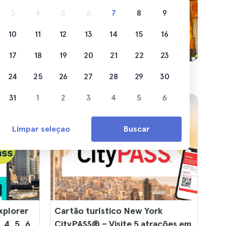
er.
3
4
5
6
7
8
9
10
11
12
13
14
15
16
17
18
19
20
21
22
23
24
25
26
27
28
29
30
31
1
2
3
4
5
6
Limpar seleçao
Buscar
xplorer
Cartão turístico New York
 4, 5, 6,
CityPASS® – Visite 5 atrações em