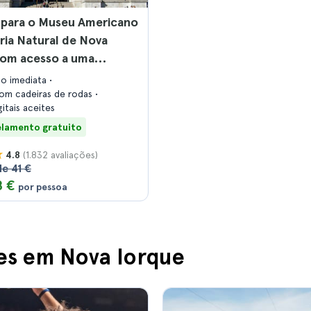
 para o Museu Americano
ria Natural de Nova
com acesso a uma
o especial
ão imediata
com cadeiras de rodas
gitais aceites
lamento gratuito
(1.832 avaliações)
4.8
de 41 €
8 €
por pessoa
es em Nova Iorque