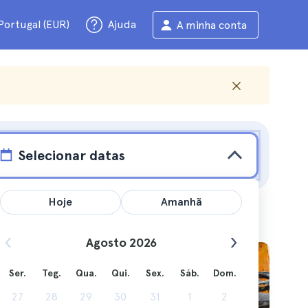
Portugal (EUR)
Ajuda
A minha conta
Selecionar datas
Hoje
Amanhã
Agosto 2026
e
Ser.
Teg.
Qua.
Qui.
Sex.
Sáb.
Dom.
27
28
29
30
31
1
2