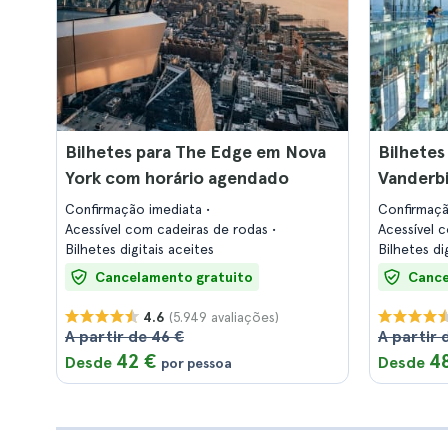
Bilhetes para The Edge em Nova
Bilhete
York com horário agendado
Vanderbi
Confirmação imediata
Confirmaç
Acessível com cadeiras de rodas
Acessível 
Bilhetes digitais aceites
Bilhetes di
Cancelamento gratuito
Cance
(5.949 avaliações)
4.6
A partir de 46 €
A partir 
42 €
4
Desde
Desde
por pessoa