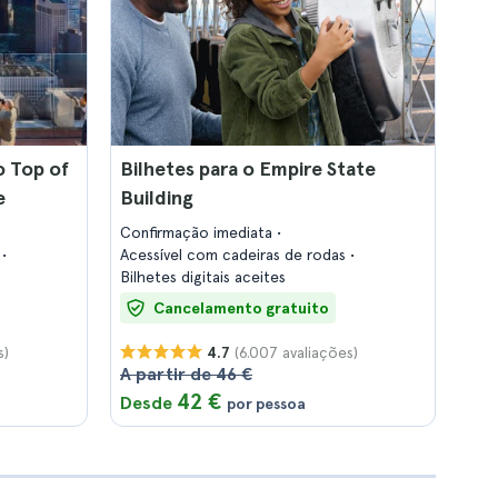
o Top of
Bilhetes para o Empire State
e
Building
Confirmação imediata
s
Acessível com cadeiras de rodas
Bilhetes digitais aceites
Cancelamento gratuito
s)
(6.007 avaliações)
4.7
A partir de 46 €
42 €
Desde
por pessoa