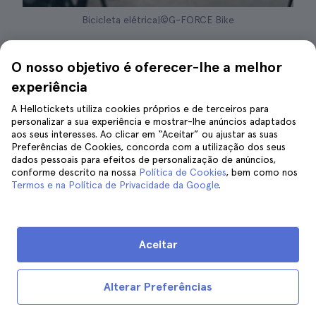
Bicicleta elétrica|©G-FORCE Bike
Se procura uma maneira diferente de
O nosso objetivo é oferecer-lhe a melhor
conhecer Dallas e se sente aventureiro, pode
experiência
percorrer os locais mais representativos da
cidade a bordo de uma bicicleta elétrica. Por
A Hellotickets utiliza cookies próprios e de terceiros para
personalizar a sua experiência e mostrar-lhe anúncios adaptados
ser elétrica,
não exigirá esforço físico
, já que
aos seus interesses. Ao clicar em “Aceitar” ou ajustar as suas
não é necessário pedalar muito. Se gosta de
Preferências de Cookies, concorda com a utilização dos seus
dados pessoais para efeitos de personalização de anúncios,
andar de bicicleta, este é o passeio ideal para
conforme descrito na nossa
Política de Cookies
, bem como nos
si.
Termos e na Política de Privacidade da Google
.
É um passeio que é realizado durante o dia,
em diferentes horários e em
pequenos
Aceitar
grupos de até 5 pessoas
. É acompanhado por
um guia que lhe indica o caminho e lhe fala
Alterar Preferências
sobre os locais mais relevantes da cidade e a
sua relação com a história e a cultura de