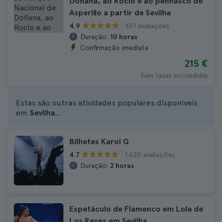
Doñana, ao Rocío e ao penhasco de
Asperillo a partir de Sevilha
651 avaliações
4.9
Duração:
10 horas
Confirmação imediata
215 €
Sem taxas escondidas
Estas são outras atividades populares disponíveis
em
Sevilha
...
Bilhetes Karol G
1.620 avaliações
4.7
Duração:
2 horas
Espetáculo de Flamenco em Lola de
Los Reyes em Sevilha