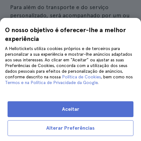
Para além do transporte e do serviço
personalizado, será acompanhado por um ou
mais guias ao longo do percurso.
O nosso objetivo é oferecer-lhe a melhor
experiência
É importante ter em conta que este tipo de
experiência é oferecido com guias em várias
A Hellotickets utiliza cookies próprios e de terceiros para
personalizar a sua experiência e mostrar-lhe anúncios adaptados
línguas, como o espanhol, o inglês e o
aos seus interesses. Ao clicar em “Aceitar” ou ajustar as suas
português, por isso, se tiver amigos de
Preferências de Cookies, concorda com a utilização dos seus
dados pessoais para efeitos de personalização de anúncios,
outras nacionalidades a viajar para Sevilha,
conforme descrito na nossa
Política de Cookies
, bem como nos
não hesite em recomendá-lo.
Termos e na Política de Privacidade da Google
.
É importante que veja em pormenor a
descrição da excursão antes de efetuar o
Aceitar
pagamento final, no entanto, entre as
atracções ou pontos de interesse que podem
Alterar Preferências
ser normalmente vistos durante a excursão
deste tipo estão: uma visita ao centro