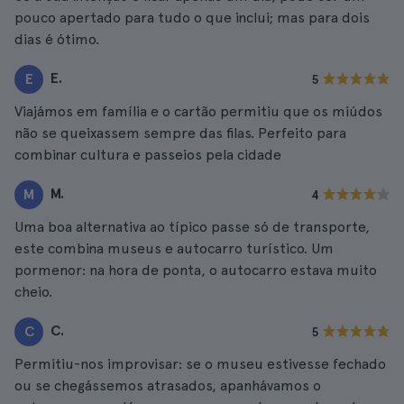
pouco apertado para tudo o que inclui; mas para dois
dias é ótimo.
E.
E
5
Viajámos em família e o cartão permitiu que os miúdos
não se queixassem sempre das filas. Perfeito para
combinar cultura e passeios pela cidade
M.
M
4
Uma boa alternativa ao típico passe só de transporte,
este combina museus e autocarro turístico. Um
pormenor: na hora de ponta, o autocarro estava muito
cheio.
C.
C
5
Permitiu-nos improvisar: se o museu estivesse fechado
ou se chegássemos atrasados, apanhávamos o