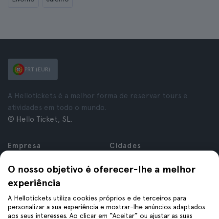
PRT (EUR)
A Hellotickets é a melhor forma de reservar tours e
atividades em todo o mundo.
© Hello Ticket, SL.
Empresa
Cidades
Sobre nós
Nova Iorque
O nosso objetivo é oferecer-lhe a melhor
Carreiras
Roma
experiência
Afiliados
Paris
Avaliações
Londres
A Hellotickets utiliza cookies próprios e de terceiros para
Privacidade
Granada
personalizar a sua experiência e mostrar-lhe anúncios adaptados
aos seus interesses. Ao clicar em “Aceitar” ou ajustar as suas
Termos e Condições
Cracóvia